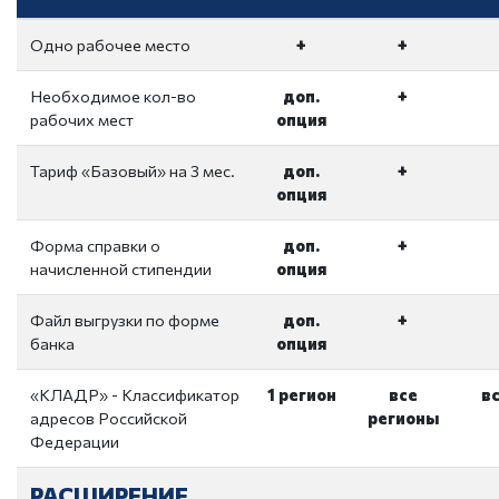
Одно рабочее место
+
+
Необходимое кол-во
доп.
+
рабочих мест
опция
Тариф «Базовый» на 3 мес.
доп.
+
опция
Форма справки о
доп.
+
начисленной стипендии
опция
Файл выгрузки по форме
доп.
+
банка
опция
«КЛАДР» - Классификатор
1 регион
все
в
адресов Российской
регионы
Федерации
РАСШИРЕНИЕ