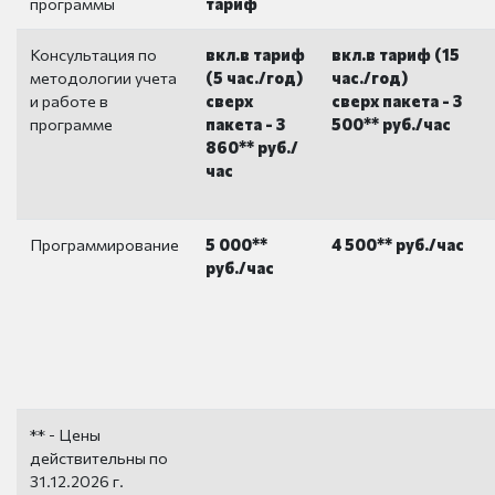
программы
тариф
Консультация по
вкл.в тариф
вкл.в тариф (15
методологии учета
(5 час./год)
час./год)
и работе в
сверх
сверх пакета - 3
программе
пакета - 3
500** руб./час
860** руб./
час
Программирование
5 000**
4 500** руб./час
руб./час
** - Цены
действительны по
31.12.2026 г.