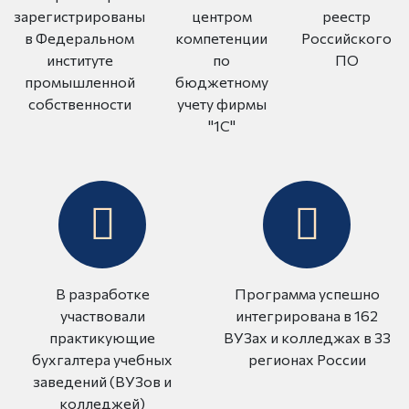
зарегистрированы
центром
реестр
в Федеральном
компетенции
Российского
институте
по
ПО
промышленной
бюджетному
собственности
учету фирмы
"1С"
В разработке
Программа успешно
участвовали
интегрирована в 162
практикующие
ВУЗах и колледжах в 33
бухгалтера учебных
регионах России
заведений (ВУЗов и
колледжей)