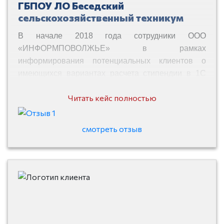
ГБПОУ ЛО Беседский
сельскохозяйственный техникум
В начале 2018 года сотрудники ООО
«ИНФОРМПОВОЛЖЬЕ» в рамках
информирования потенциальных клиентов о
имеющихся вариантах расчета стипендии в 1С
рассказали сотрудникам техникума о
Читать кейс полностью
конфигурации «1С: Учет стипендии». Продукт был
разработан ООО «ИНФОРМПОВОЛЖЬЕ» на
основании пожеланий сотрудников различных
смотреть отзыв
учебных заведений. Ознакомившись с
надстройкой, бухгалтер Беседского
сельскохозяйственного техникума принял
решение о переводе начисления и выплат
стипендии в данную конфигурацию.
Ее основные преимущества перед аналогичными
программами: